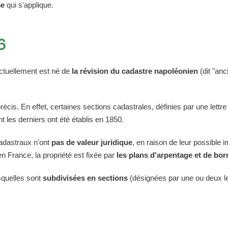
me
qui s'applique.
6
ctuellement est né de
la révision du cadastre napoléonien
(dit "anc
récis. En effet, certaines sections cadastrales, définies par une lettre
t les derniers ont été établis en 1850.
cadastraux n'ont
pas de valeur juridique
, en raison de leur possible i
n France, la propriété est fixée par
les plans d'arpentage et de bo
squelles sont
subdivisées en sections
(désignées par une ou deux let