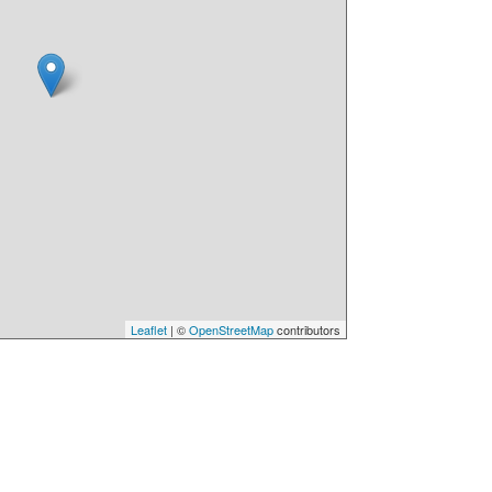
Leaflet
| ©
OpenStreetMap
contributors