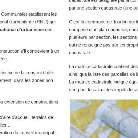
cadastrale est désignée par la comm
par une section cadastrale (une ou
 Communale) établissant les
tional d'urbanisme (RNU) qui
C'est la commune de Toudon qui tie
national d'urbanisme
des
compose d'un plan cadastral, comp
plusieurs par section, les sections
qui ne renseigne pas sur les propri
onstuction s'il contrevient à un
cadastrale.
iène.
La matrice cadastrale contient des
ncipe de la constructibilité
ainsi que la liste des parcelles d
quement, dans les zones non
La matrice cadastrale indique égal
sert pour le calcul des impôts loca
ou extension de constructions
d'aire d'accueil, terrains de
es...
ration du conseil municipal ;