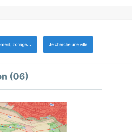
lement, zonage…
Je cherche une ville
on (06)