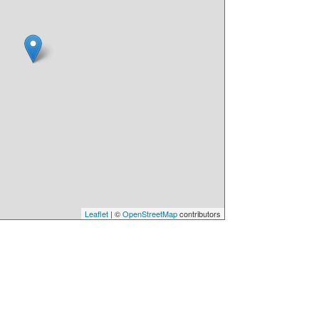
Leaflet
| ©
OpenStreetMap
contributors