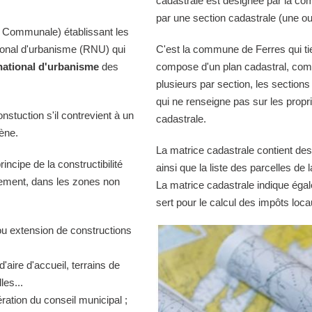
cadastrale est désignée par la comm
par une section cadastrale (une ou
 Communale) établissant les
tional d'urbanisme (RNU) qui
C'est la commune de Ferres qui tie
national d'urbanisme
des
compose d'un plan cadastral, comp
plusieurs par section, les sections
qui ne renseigne pas sur les propri
onstuction s'il contrevient à un
cadastrale.
iène.
La matrice cadastrale contient des
ncipe de la constructibilité
ainsi que la liste des parcelles d
quement, dans les zones non
La matrice cadastrale indique égal
sert pour le calcul des impôts loca
ou extension de constructions
d'aire d'accueil, terrains de
es...
ration du conseil municipal ;