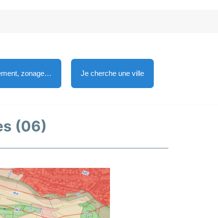
lement, zonage…
Je cherche une ville
es (06)