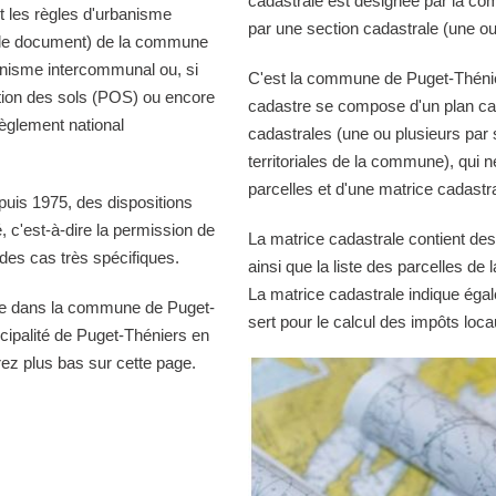
cadastrale est désignée par la comm
 les règles d'urbanisme
par une section cadastrale (une ou
r le document) de la commune
banisme intercommunal ou, si
C'est la commune de Puget-Théniers
tion des sols (POS) ou encore
cadastre se compose d'un plan cad
èglement national
cadastrales (une ou plusieurs par 
territoriales de la commune), qui n
parcelles et d'une matrice cadastra
puis 1975, des dispositions
té, c'est-à-dire la permission de
La matrice cadastrale contient des
es cas très spécifiques.
ainsi que la liste des parcelles d
La matrice cadastrale indique égal
ble dans la commune de Puget-
sert pour le calcul des impôts loca
cipalité de Puget-Théniers en
rez plus bas sur cette page.