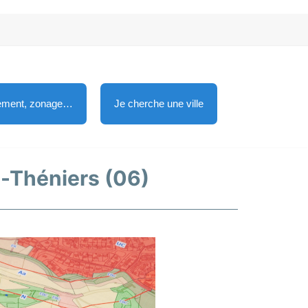
lement, zonage…
Je cherche une ville
et-Théniers (06)