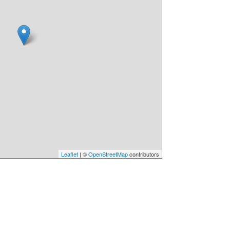
Leaflet
| ©
OpenStreetMap
contributors