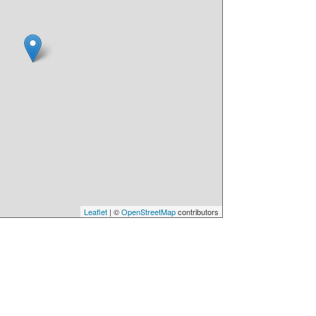
Leaflet
| ©
OpenStreetMap
contributors