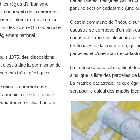
cadastrale est désignée par la comm
 les règles d'urbanisme
par une section cadastrale (une ou
r le document) de la commune
banisme intercommunal ou, si
C'est la commune de Théoule-sur-Me
tion des sols (POS) ou encore
cadastre se compose d'un plan cad
èglement national
cadastrales (une ou plusieurs par 
territoriales de la commune), qui n
parcelles et d'une matrice cadastra
puis 1975, des dispositions
té, c'est-à-dire la permission de
La matrice cadastrale contient des
es cas très spécifiques.
ainsi que la liste des parcelles d
La matrice cadastrale indique égal
ble dans la commune de
sert pour le calcul des impôts loca
la municipalité de Théoule-
vous trouverez plus bas sur