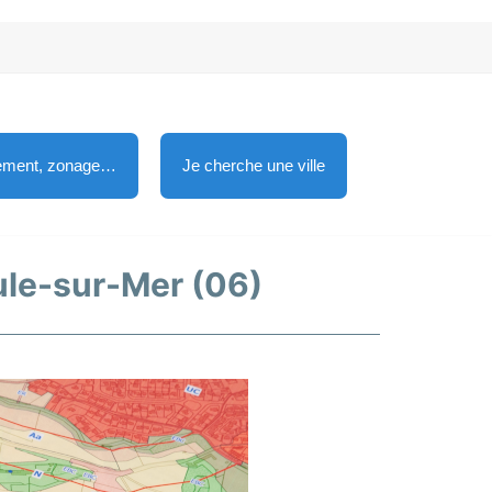
lement, zonage…
Je cherche une ville
oule-sur-Mer (06)