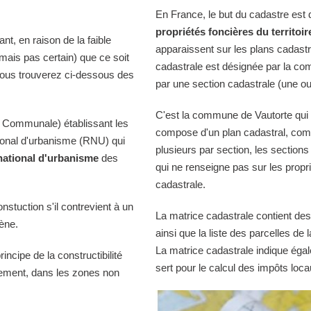
En France, le but du cadastre est
propriétés foncières du territoir
t, en raison de la faible
apparaissent sur les plans cadast
(mais pas certain) que ce soit
cadastrale est désignée par la comm
Vous trouverez ci-dessous des
par une section cadastrale (une ou
C'est la commune de Vautorte qui t
 Communale) établissant les
compose d'un plan cadastral, comp
tional d'urbanisme (RNU) qui
plusieurs par section, les sections
national d'urbanisme
des
qui ne renseigne pas sur les propri
cadastrale.
onstuction s'il contrevient à un
La matrice cadastrale contient des
iène.
ainsi que la liste des parcelles d
La matrice cadastrale indique égal
ncipe de la constructibilité
sert pour le calcul des impôts loca
quement, dans les zones non