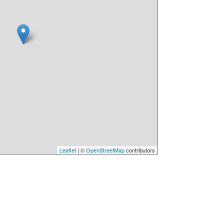
Leaflet
| ©
OpenStreetMap
contributors