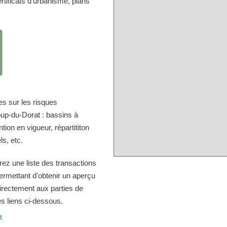
tificats d'urbanisme, plans
s sur les risques
oup-du-Dorat : bassins à
ion en vigueur, répartititon
ls, etc.
rez une liste des transactions
ermettant d'obtenir un aperçu
directement aux parties de
es liens ci-dessous.
t