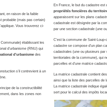
En France, le but du cadastre est
propriétés foncières du territoir
t, en raison de la faible
apparaissent sur les plans cadast
st probable (mais pas certain)
cadastrale est désignée par la comm
'applique. Vous trouverez ci-
par une section cadastrale (une ou
C'est la commune de Saint-Loup-du-
 Communale) établissant les
cadastre se compose d'un plan cad
tional d'urbanisme (RNU) qui
cadastrales (une ou plusieurs par 
national d'urbanisme
des
territoriales de la commune), qui n
parcelles et d'une matrice cadastra
onstuction s'il contrevient à un
La matrice cadastrale contient des
iène.
ainsi que la liste des parcelles d
La matrice cadastrale indique égal
ncipe de la constructibilité
sert pour le calcul des impôts loca
quement, dans les zones non