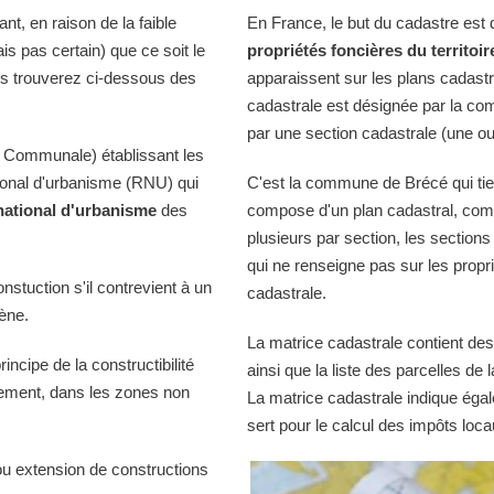
t, en raison de la faible
En France, le but du cadastre est
is pas certain) que ce soit le
propriétés foncières du territoir
us trouverez ci-dessous des
apparaissent sur les plans cadast
cadastrale est désignée par la comm
par une section cadastrale (une ou
 Communale) établissant les
tional d'urbanisme (RNU) qui
C'est la commune de Brécé qui tien
national d'urbanisme
des
compose d'un plan cadastral, comp
plusieurs par section, les sections
qui ne renseigne pas sur les propri
onstuction s'il contrevient à un
cadastrale.
iène.
La matrice cadastrale contient des
ncipe de la constructibilité
ainsi que la liste des parcelles d
quement, dans les zones non
La matrice cadastrale indique égal
sert pour le calcul des impôts loca
ou extension de constructions