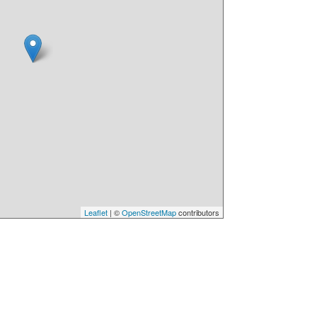
Leaflet
| ©
OpenStreetMap
contributors