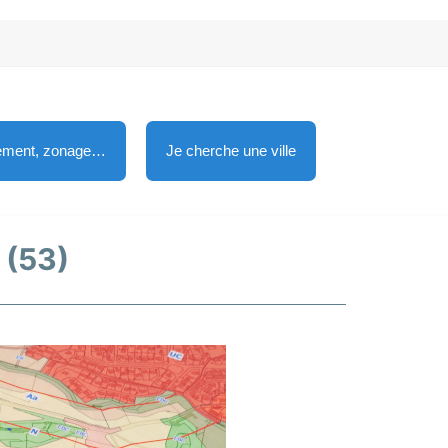
lement, zonage…
Je cherche une ville
 (53)