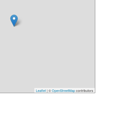
Leaflet
| ©
OpenStreetMap
contributors