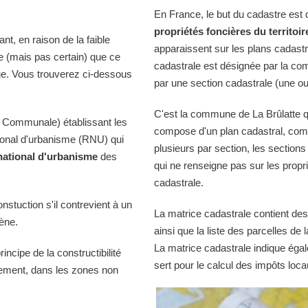
En France, le but du cadastre est
propriétés foncières du territoir
t, en raison de la faible
apparaissent sur les plans cadast
le (mais pas certain) que ce
cadastrale est désignée par la comm
ue. Vous trouverez ci-dessous
par une section cadastrale (une ou
C'est la commune de La Brûlatte qu
 Communale) établissant les
compose d'un plan cadastral, comp
tional d'urbanisme (RNU) qui
plusieurs par section, les sections
national d'urbanisme
des
qui ne renseigne pas sur les propri
cadastrale.
onstuction s'il contrevient à un
La matrice cadastrale contient des
iène.
ainsi que la liste des parcelles d
La matrice cadastrale indique égal
ncipe de la constructibilité
sert pour le calcul des impôts loca
quement, dans les zones non