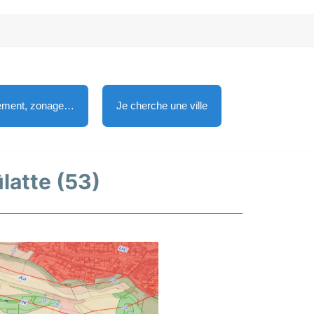
lement, zonage…
Je cherche une ville
ûlatte (53)