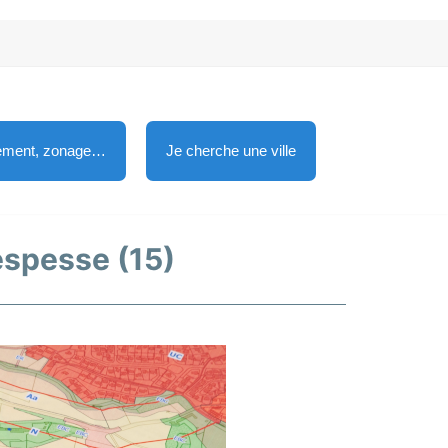
lement, zonage…
Je cherche une ville
lespesse (15)