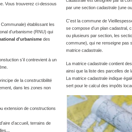
cadastrale est désignée par la comm
ue. Vous trouverez ci-dessous
par une section cadastrale (une ou
C'est la commune de Vieillespesse 
 Communale) établissant les
se compose d'un plan cadastral, c
tional d'urbanisme (RNU) qui
ou plusieurs par section, les sectio
national d'urbanisme
des
commune), qui ne renseigne pas sur
matrice cadastrale.
onstuction s'il contrevient à un
La matrice cadastrale contient des
iène.
ainsi que la liste des parcelles d
La matrice cadastrale indique égal
ncipe de la constructibilité
sert pour le calcul des impôts loca
quement, dans les zones non
ou extension de constructions
d'aire d'accueil, terrains de
es...