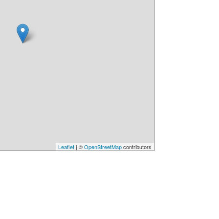
Leaflet
| ©
OpenStreetMap
contributors