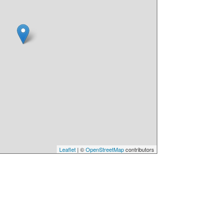
Leaflet
| ©
OpenStreetMap
contributors