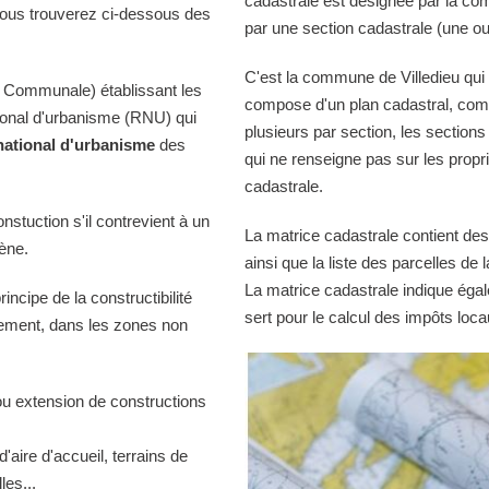
cadastrale est désignée par la comm
Vous trouverez ci-dessous des
par une section cadastrale (une ou
C'est la commune de Villedieu qui t
 Communale) établissant les
compose d'un plan cadastral, comp
tional d'urbanisme (RNU) qui
plusieurs par section, les sections
national d'urbanisme
des
qui ne renseigne pas sur les propri
cadastrale.
onstuction s'il contrevient à un
La matrice cadastrale contient des
iène.
ainsi que la liste des parcelles d
La matrice cadastrale indique égal
ncipe de la constructibilité
sert pour le calcul des impôts loca
quement, dans les zones non
ou extension de constructions
d'aire d'accueil, terrains de
es...