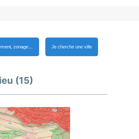
lement, zonage…
Je cherche une ville
ieu (15)