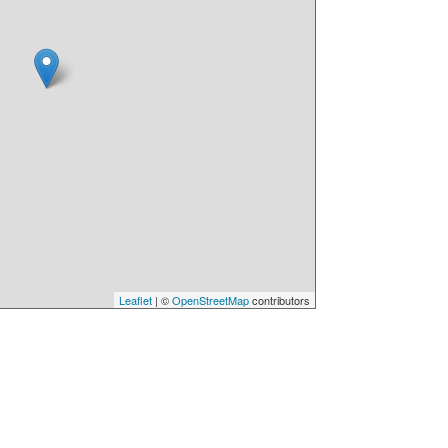
Leaflet
| ©
OpenStreetMap
contributors