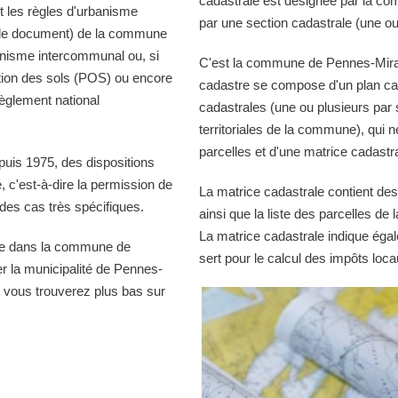
cadastrale est désignée par la comm
 les règles d'urbanisme
par une section cadastrale (une ou
r le document) de la commune
banisme intercommunal ou, si
C'est la commune de Pennes-Mirabe
tion des sols (POS) ou encore
cadastre se compose d'un plan cad
èglement national
cadastrales (une ou plusieurs par 
territoriales de la commune), qui n
parcelles et d'une matrice cadastra
puis 1975, des dispositions
té, c'est-à-dire la permission de
La matrice cadastrale contient des
es cas très spécifiques.
ainsi que la liste des parcelles d
La matrice cadastrale indique égal
ble dans la commune de
sert pour le calcul des impôts loca
 la municipalité de Pennes-
 vous trouverez plus bas sur