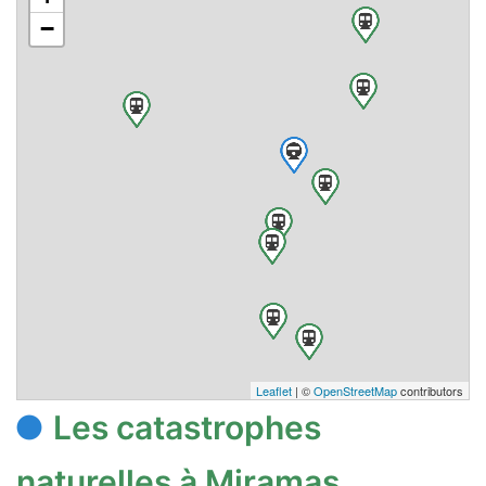
−
Leaflet
| ©
OpenStreetMap
contributors
Les catastrophes
naturelles à Miramas