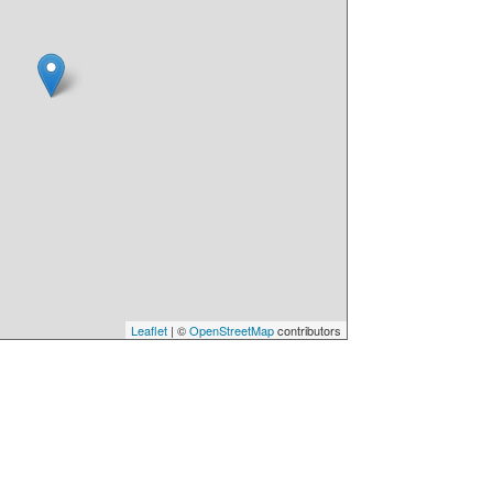
Leaflet
| ©
OpenStreetMap
contributors