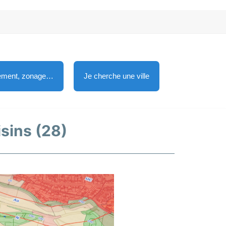
lement, zonage…
Je cherche une ville
isins (28)