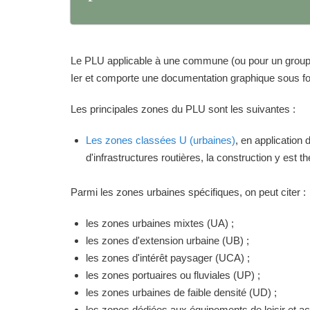
Le PLU applicable à une commune (ou pour un groupeme
Ier et comporte une documentation graphique sous for
Les principales zones du PLU sont les suivantes :
Les zones classées U (urbaines)
, en application
d'infrastructures routières, la construction y est 
Parmi les zones urbaines spécifiques, on peut citer :
les zones urbaines mixtes (UA) ;
les zones d'extension urbaine (UB) ;
les zones d'intérêt paysager (UCA) ;
les zones portuaires ou fluviales (UP) ;
les zones urbaines de faible densité (UD) ;
les zones dédiées aux équipements de loisir et act