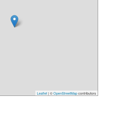
Leaflet
| ©
OpenStreetMap
contributors