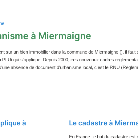
gne
anisme à Miermaigne
ent sur un bien immobilier dans la commune de Miermaigne (), il fau
un PLUi qui s'applique. Depuis 2000, ces nouveaux cadres réglement
 d'une absence de document d'urbanisme local, c'est le RNU (Règleme
plique à
Le cadastre à Mierm
En France, le but du cadastre est