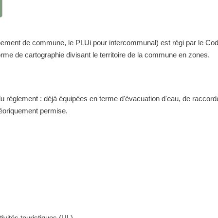
nt de commune, le PLUi pour intercommunal) est régi par le Code de 
me de cartographie divisant le territoire de la commune en zones.
 du règlement : déjà équipées en terme d'évacuation d'eau, de raccor
théoriquement permise.
ivités touristiques (UL)