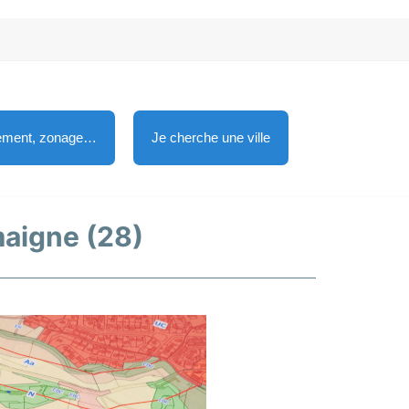
lement, zonage…
Je cherche une ville
maigne (28)