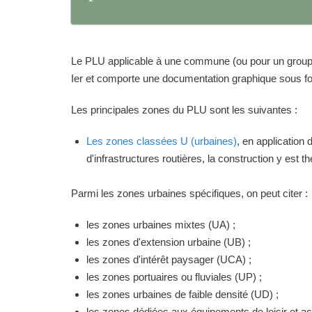
Le PLU applicable à une commune (ou pour un groupeme
Ier et comporte une documentation graphique sous for
Les principales zones du PLU sont les suivantes :
Les zones classées U (urbaines)
, en application
d'infrastructures routières, la construction y est 
Parmi les zones urbaines spécifiques, on peut citer :
les zones urbaines mixtes (UA) ;
les zones d'extension urbaine (UB) ;
les zones d'intérêt paysager (UCA) ;
les zones portuaires ou fluviales (UP) ;
les zones urbaines de faible densité (UD) ;
les zones dédiées aux équipements de loisir et act