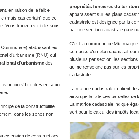
propriétés foncières du territoir
t, en raison de la faible
apparaissent sur les plans cadast
ble (mais pas certain) que ce
cadastrale est désignée par la comm
ue. Vous trouverez ci-dessous
par une section cadastrale (une ou
C'est la commune de Miermaigne qui
 Communale) établissant les
compose d'un plan cadastral, comp
tional d'urbanisme (RNU) qui
plusieurs par section, les sections
national d'urbanisme
des
qui ne renseigne pas sur les propri
cadastrale.
onstuction s'il contrevient à un
La matrice cadastrale contient des
iène.
ainsi que la liste des parcelles d
La matrice cadastrale indique égal
ncipe de la constructibilité
sert pour le calcul des impôts loca
quement, dans les zones non
ou extension de constructions