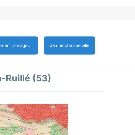
lement, zonage…
Je cherche une ville
n-Ruillé (53)