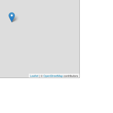
Leaflet
| ©
OpenStreetMap
contributors