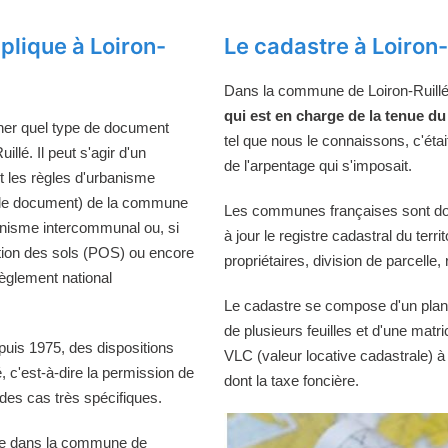
lique à Loiron-
Le cadastre à Loiron-
Dans la commune de Loiron-Ruill
qui est en charge de la tenue du
ner quel type de document
tel que nous le connaissons, c'étai
lé. Il peut s'agir d'un
de l'arpentage qui s'imposait.
 les règles d'urbanisme
r le document) de la commune
Les communes françaises sont donc
banisme intercommunal ou, si
à jour le registre cadastral du te
tion des sols (POS) ou encore
propriétaires, division de parcelle
èglement national
Le cadastre se compose d'un plan
de plusieurs feuilles et d'une matr
puis 1975, des dispositions
VLC (valeur locative cadastrale) à
té, c'est-à-dire la permission de
dont la taxe foncière.
es cas très spécifiques.
ble dans la commune de