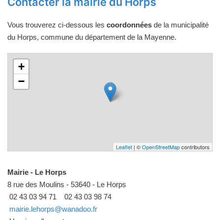
Contacter la mairie du Horps
Vous trouverez ci-dessous les
coordonnées
de la municipalité
du Horps, commune du département de la Mayenne.
+
−
Leaflet
| ©
OpenStreetMap
contributors
Mairie - Le Horps
8 rue des Moulins - 53640 - Le Horps
02 43 03 94 71
02 43 03 98 74
mairie.lehorps@wanadoo.fr