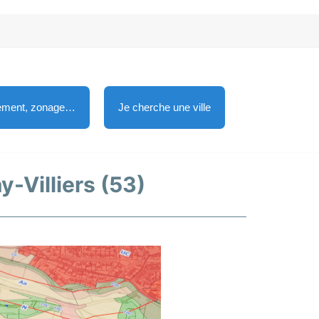
lement, zonage…
Je cherche une ville
y-Villiers (53)