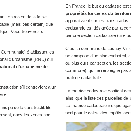
En France, le but du cadastre est
propriétés foncières du territoir
t, en raison de la faible
apparaissent sur les plans cadast
obable (mais pas certain) que
cadastrale est désignée par la comm
lique. Vous trouverez ci-
par une section cadastrale (une ou
C'est la commune de Launay-Villier
 Communale) établissant les
se compose d'un plan cadastral, c
tional d'urbanisme (RNU) qui
ou plusieurs par section, les sectio
national d'urbanisme
des
commune), qui ne renseigne pas sur
matrice cadastrale.
onstuction s'il contrevient à un
La matrice cadastrale contient des
iène.
ainsi que la liste des parcelles d
La matrice cadastrale indique égal
ncipe de la constructibilité
sert pour le calcul des impôts loca
quement, dans les zones non