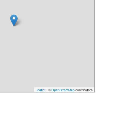
Leaflet
| ©
OpenStreetMap
contributors