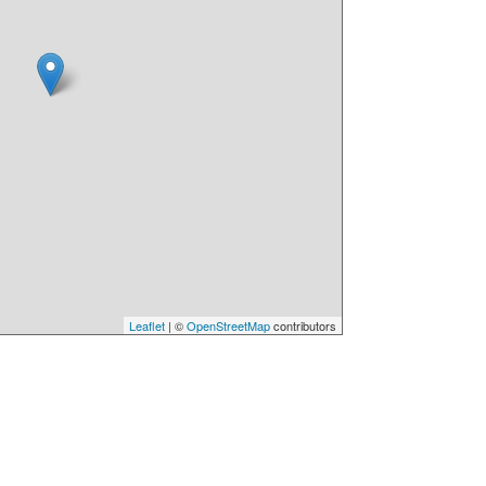
Leaflet
| ©
OpenStreetMap
contributors