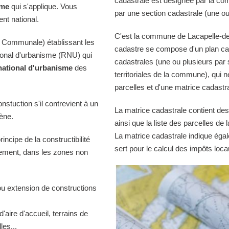
cadastrale est désignée par la comm
sme
qui s'applique. Vous
par une section cadastrale (une ou
nt national.
C'est la commune de Lacapelle-del-
 Communale) établissant les
cadastre se compose d'un plan cad
tional d'urbanisme (RNU) qui
cadastrales (une ou plusieurs par 
national d'urbanisme
des
territoriales de la commune), qui n
parcelles et d'une matrice cadastra
onstuction s'il contrevient à un
La matrice cadastrale contient des
iène.
ainsi que la liste des parcelles d
La matrice cadastrale indique égal
ncipe de la constructibilité
sert pour le calcul des impôts loca
quement, dans les zones non
ou extension de constructions
d'aire d'accueil, terrains de
es...