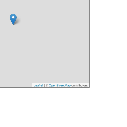
Leaflet
| ©
OpenStreetMap
contributors