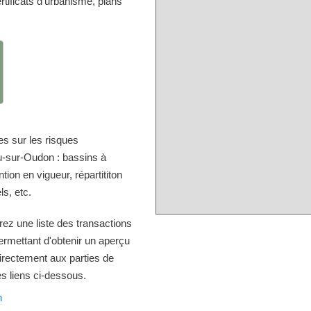
ificats d'urbanisme, plans
s sur les risques
u-sur-Oudon : bassins à
ion en vigueur, répartititon
ls, etc.
rez une liste des transactions
rmettant d'obtenir un aperçu
directement aux parties de
es liens ci-dessous.
n