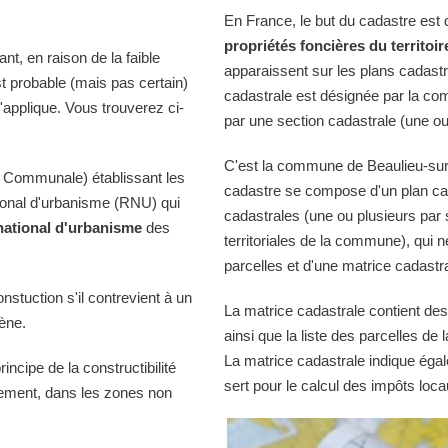
En France, le but du cadastre est
propriétés foncières du territoir
t, en raison de la faible
apparaissent sur les plans cadast
st probable (mais pas certain)
cadastrale est désignée par la comm
'applique. Vous trouverez ci-
par une section cadastrale (une ou
C'est la commune de Beaulieu-sur-O
 Communale) établissant les
cadastre se compose d'un plan cad
tional d'urbanisme (RNU) qui
cadastrales (une ou plusieurs par 
national d'urbanisme
des
territoriales de la commune), qui n
parcelles et d'une matrice cadastra
onstuction s'il contrevient à un
La matrice cadastrale contient des
iène.
ainsi que la liste des parcelles d
La matrice cadastrale indique égal
ncipe de la constructibilité
sert pour le calcul des impôts loca
quement, dans les zones non