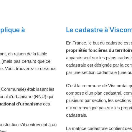
plique à
Le cadastre à Viscom
En France, le but du cadastre est
propriétés foncières du territoir
t, en raison de la faible
apparaissent sur les plans cadast
e (mais pas certain) que ce
cadastrale est désignée par la comm
ue. Vous trouverez ci-dessous
par une section cadastrale (une ou
C'est la commune de Viscomtat qui 
 Communale) établissant les
compose d'un plan cadastral, comp
tional d'urbanisme (RNU) qui
plusieurs par section, les sections
national d'urbanisme
des
qui ne renseigne pas sur les propri
cadastrale.
onstuction s'il contrevient à un
La matrice cadastrale contient des
iène.