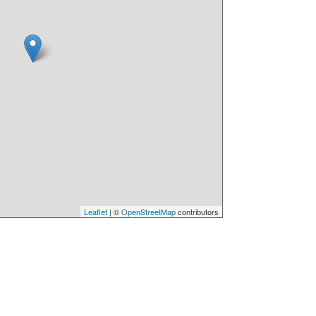
Leaflet
| ©
OpenStreetMap
contributors