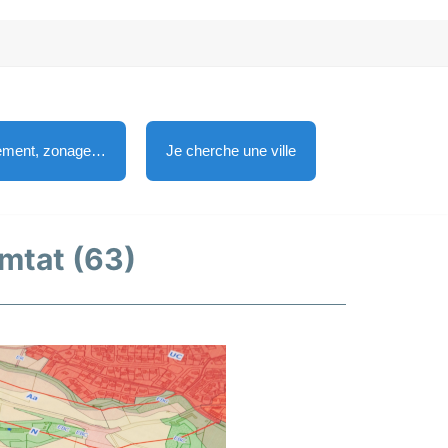
lement, zonage…
Je cherche une ville
omtat (63)