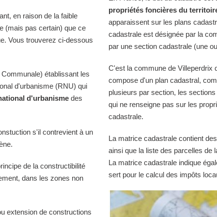
propriétés foncières du territoir
t, en raison de la faible
apparaissent sur les plans cadast
ble (mais pas certain) que ce
cadastrale est désignée par la comm
ue. Vous trouverez ci-dessous
par une section cadastrale (une ou
C'est la commune de Villeperdrix qu
 Communale) établissant les
compose d'un plan cadastral, comp
tional d'urbanisme (RNU) qui
plusieurs par section, les sections
national d'urbanisme
des
qui ne renseigne pas sur les propri
cadastrale.
onstuction s'il contrevient à un
La matrice cadastrale contient des
iène.
ainsi que la liste des parcelles d
La matrice cadastrale indique égal
ncipe de la constructibilité
sert pour le calcul des impôts loca
quement, dans les zones non
ou extension de constructions