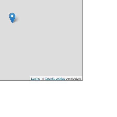
Leaflet
| ©
OpenStreetMap
contributors