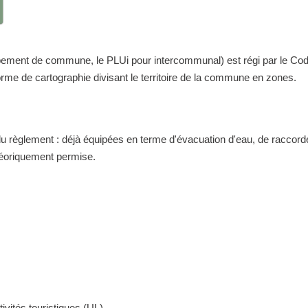
nt de commune, le PLUi pour intercommunal) est régi par le Code de 
me de cartographie divisant le territoire de la commune en zones.
 du règlement : déjà équipées en terme d'évacuation d'eau, de raccor
théoriquement permise.
ivités touristiques (UL)