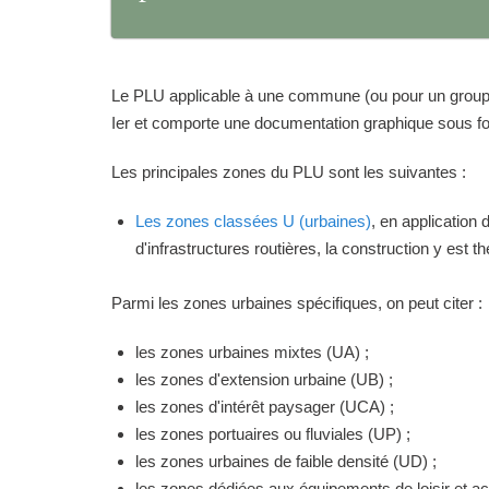
Le PLU applicable à une commune (ou pour un groupeme
Ier et comporte une documentation graphique sous for
Les principales zones du PLU sont les suivantes :
Les zones classées U (urbaines)
, en application
d'infrastructures routières, la construction y est 
Parmi les zones urbaines spécifiques, on peut citer :
les zones urbaines mixtes (UA) ;
les zones d'extension urbaine (UB) ;
les zones d'intérêt paysager (UCA) ;
les zones portuaires ou fluviales (UP) ;
les zones urbaines de faible densité (UD) ;
les zones dédiées aux équipements de loisir et act