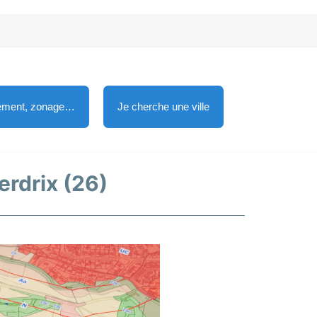
lement, zonage…
Je cherche une ville
erdrix (26)