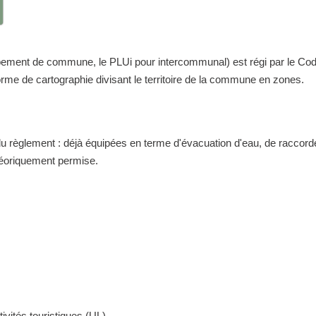
nt de commune, le PLUi pour intercommunal) est régi par le Code de 
me de cartographie divisant le territoire de la commune en zones.
 du règlement : déjà équipées en terme d'évacuation d'eau, de raccor
théoriquement permise.
ivités touristiques (UL)