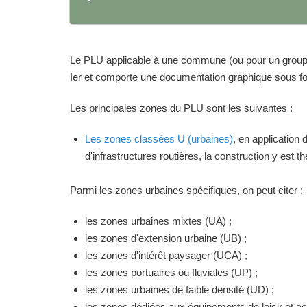
Le PLU applicable à une commune (ou pour un groupeme
Ier et comporte une documentation graphique sous for
Les principales zones du PLU sont les suivantes :
Les zones classées U (urbaines)
, en application
d'infrastructures routières, la construction y est 
Parmi les zones urbaines spécifiques, on peut citer :
les zones urbaines mixtes (UA) ;
les zones d'extension urbaine (UB) ;
les zones d'intérêt paysager (UCA) ;
les zones portuaires ou fluviales (UP) ;
les zones urbaines de faible densité (UD) ;
les zones dédiées aux équipements de loisir et act