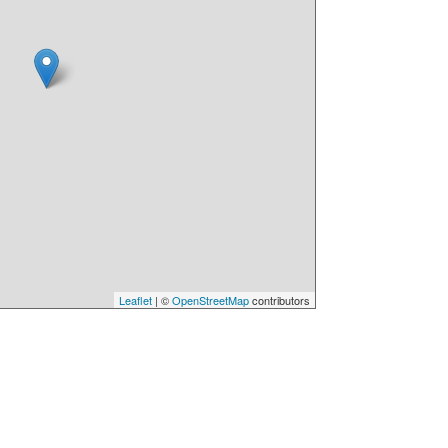
Leaflet
| ©
OpenStreetMap
contributors