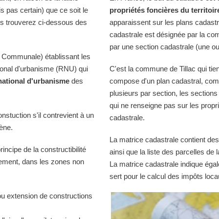
is pas certain) que ce soit le
propriétés foncières du territoir
us trouverez ci-dessous des
apparaissent sur les plans cadast
cadastrale est désignée par la comm
par une section cadastrale (une ou
 Communale) établissant les
tional d'urbanisme (RNU) qui
C'est la commune de Tillac qui tien
national d'urbanisme
des
compose d'un plan cadastral, comp
plusieurs par section, les sections
qui ne renseigne pas sur les propri
onstuction s'il contrevient à un
cadastrale.
iène.
La matrice cadastrale contient des
ncipe de la constructibilité
ainsi que la liste des parcelles d
quement, dans les zones non
La matrice cadastrale indique égal
sert pour le calcul des impôts loca
ou extension de constructions