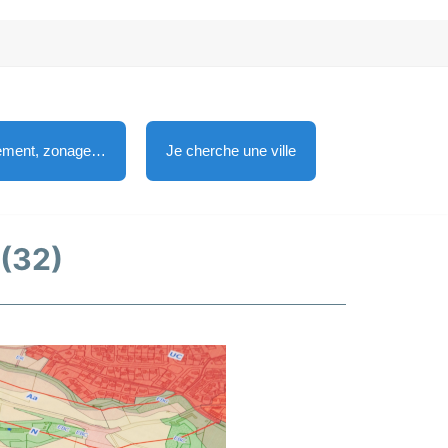
lement, zonage…
Je cherche une ville
 (32)