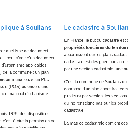
plique à Soullans
Le cadastre à Soulla
En France, le but du cadastre est
propriétés foncières du territoir
ner quel type de document
apparaissent sur les plans cadast
 Il peut s'agir d'un document
cadastrale est désignée par la comm
s d'urbanisme applicables
par une section cadastrale (une ou
t) de la commune : un plan
ntercommunal ou, si un PLU
C'est la commune de Soullans qui t
s sols (POS) ou encore une
compose d'un plan cadastral, comp
ment national d'urbanisme
plusieurs par section, les sections
qui ne renseigne pas sur les propri
cadastrale.
puis 1975, des dispositions
té, c'est-à-dire la permission de
La matrice cadastrale contient des
es cas très spécifiques.