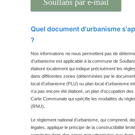
Soullans par e-mail
Quel document d'urbanisme s'ap
?
Nos informations ne nous permettent pas de détermi
d'urbanisme est applicable à la commune de Soullans.
élaboré localement qui indique précisément les règle
dans différentes zones (déterminées par le documen
local d'urbanisme (PLU) ou plan local d'urbanisme i
n'a pas encore été élaboré, un plan d'occupation de
Carte Communale qui spécifie les modalités du règle
(RNU).
Le règlement national d'urbanisme, qui comprend, de
légales, applique le principe de la constructibilité limi
construire dans des zones non urbanisées que dans d