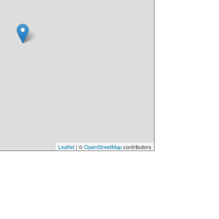
Leaflet
| ©
OpenStreetMap
contributors