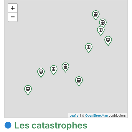
+
−
Leaflet
| ©
OpenStreetMap
contributors
Les catastrophes