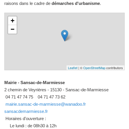
raisons dans le cadre de
démarches d'urbanisme
.
+
−
Leaflet
| ©
OpenStreetMap
contributors
Mairie - Sansac-de-Marmiesse
2 chemin de Veyrières - 15130 - Sansac-de-Marmiesse
04 71 47 74 75
04 71 47 73 62
mairie.sansac-de-marmiesse@wanadoo.fr
sansacdemarmiesse.fr
Horaires d'ouverture :
Le lundi : de 08h30 à 12h