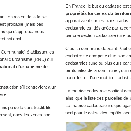
En France, le but du cadastre est
propriétés foncières du territoir
t, en raison de la faible
apparaissent sur les plans cadast
l est probable (mais pas
cadastrale est désignée par la comm
sme
qui s'applique. Vous
par une section cadastrale (une ou
nt national.
C'est la commune de Saint-Paul-et-
 Communale) établissant les
cadastre se compose d'un plan cad
tional d'urbanisme (RNU) qui
cadastrales (une ou plusieurs par 
national d'urbanisme
des
territoriales de la commune), qui n
parcelles et d'une matrice cadastra
onstuction s'il contrevient à un
La matrice cadastrale contient des
iène.
ainsi que la liste des parcelles d
La matrice cadastrale indique égal
ncipe de la constructibilité
sert pour le calcul des impôts loca
quement, dans les zones non