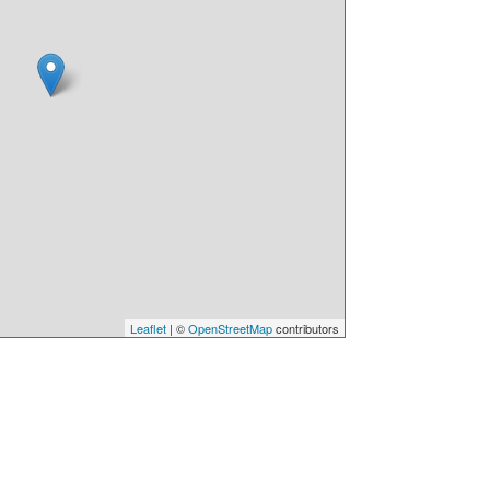
Leaflet
| ©
OpenStreetMap
contributors