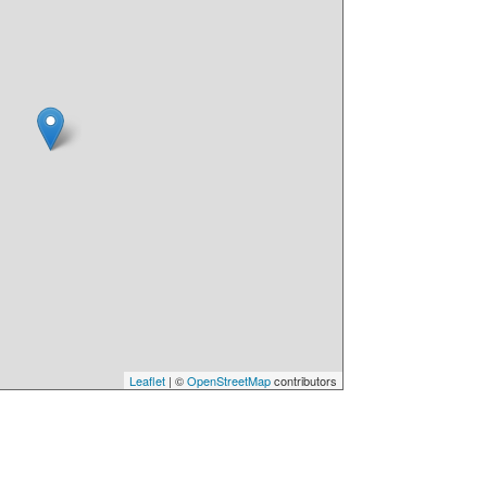
Leaflet
| ©
OpenStreetMap
contributors