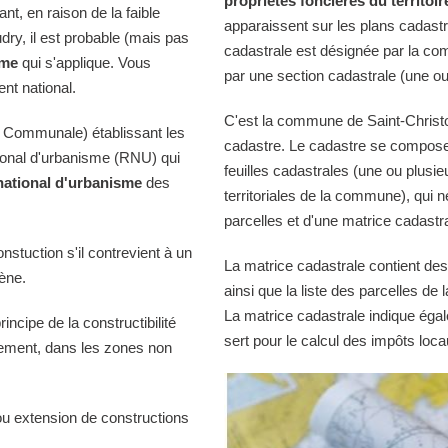
propriétés foncières du territoir
t, en raison de la faible
apparaissent sur les plans cadast
dry, il est probable (mais pas
cadastrale est désignée par la comm
sme
qui s'applique. Vous
par une section cadastrale (une ou
nt national.
C'est la commune de Saint-Christop
 Communale) établissant les
cadastre. Le cadastre se compose
tional d'urbanisme (RNU) qui
feuilles cadastrales (une ou plusie
national d'urbanisme
des
territoriales de la commune), qui n
parcelles et d'une matrice cadastra
onstuction s'il contrevient à un
La matrice cadastrale contient des
iène.
ainsi que la liste des parcelles d
La matrice cadastrale indique égal
ncipe de la constructibilité
sert pour le calcul des impôts loca
quement, dans les zones non
ou extension de constructions