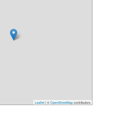
Leaflet
| ©
OpenStreetMap
contributors