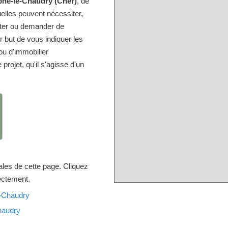
phe-le-Chaudry (Cher)
, de
elles peuvent nécessiter,
lter ou demander de
but de vous indiquer les
u d'immobilier
projet, qu'il s'agisse d'un
ales de cette page. Cliquez
rectement.
e-Chaudry
haudry