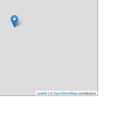
Leaflet
| ©
OpenStreetMap
contributors