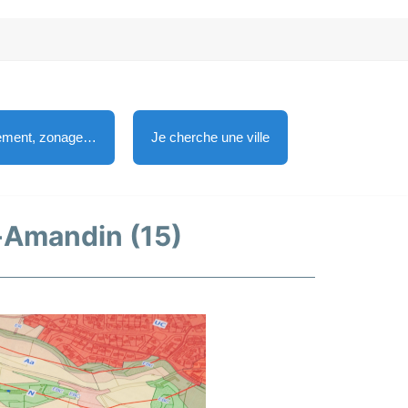
lement, zonage…
Je cherche une ville
t-Amandin (15)