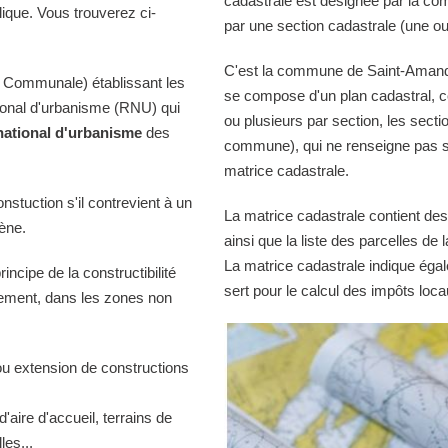
cadastrale est désignée par la comm
lique. Vous trouverez ci-
par une section cadastrale (une ou
C'est la commune de Saint-Amandin 
 Communale) établissant les
se compose d'un plan cadastral, c
tional d'urbanisme (RNU) qui
ou plusieurs par section, les sectio
national d'urbanisme
des
commune), qui ne renseigne pas sur
matrice cadastrale.
onstuction s'il contrevient à un
La matrice cadastrale contient des
iène.
ainsi que la liste des parcelles d
La matrice cadastrale indique égal
ncipe de la constructibilité
sert pour le calcul des impôts loca
quement, dans les zones non
ou extension de constructions
d'aire d'accueil, terrains de
es...