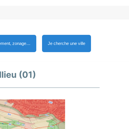
lement, zonage…
Je cherche une ville
lieu (01)