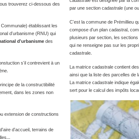
cadastrale est désignée par la comm
Vous trouverez ci-dessous des
par une section cadastrale (une ou
C'est la commune de Prémillieu qui
 Communale) établissant les
compose d'un plan cadastral, comp
tional d'urbanisme (RNU) qui
plusieurs par section, les sections
national d'urbanisme
des
qui ne renseigne pas sur les propri
cadastrale.
onstuction s'il contrevient à un
La matrice cadastrale contient des
iène.
ainsi que la liste des parcelles d
La matrice cadastrale indique égal
ncipe de la constructibilité
sert pour le calcul des impôts loca
quement, dans les zones non
ou extension de constructions
d'aire d'accueil, terrains de
es...