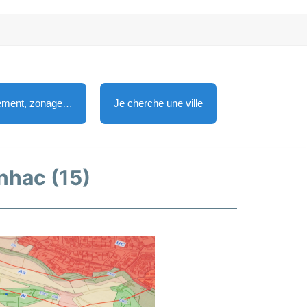
lement, zonage…
Je cherche une ville
inhac (15)