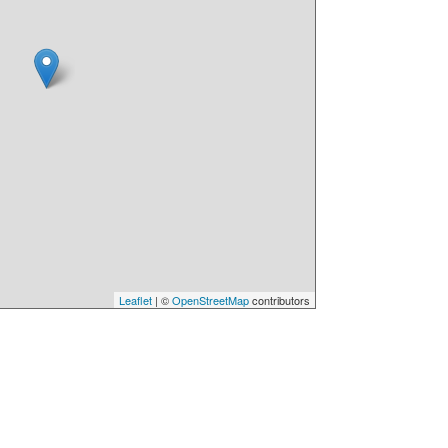
Leaflet
| ©
OpenStreetMap
contributors