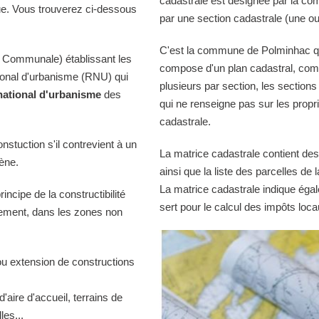
cadastrale est désignée par la comm
ue. Vous trouverez ci-dessous
par une section cadastrale (une ou
C'est la commune de Polminhac qui 
 Communale) établissant les
compose d'un plan cadastral, comp
tional d'urbanisme (RNU) qui
plusieurs par section, les sections
national d'urbanisme
des
qui ne renseigne pas sur les propri
cadastrale.
onstuction s'il contrevient à un
La matrice cadastrale contient des
iène.
ainsi que la liste des parcelles d
La matrice cadastrale indique égal
ncipe de la constructibilité
sert pour le calcul des impôts loca
quement, dans les zones non
ou extension de constructions
d'aire d'accueil, terrains de
es...