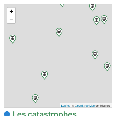
+
−
Leaflet
| ©
OpenStreetMap
contributors
Les catastrophes