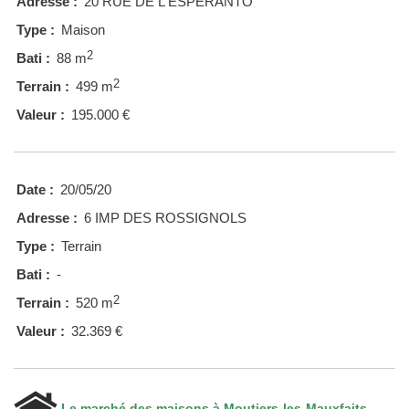
Adresse :
20 RUE DE L'ESPERANTO
Type :
Maison
2
Bati :
88 m
2
Terrain :
499 m
Valeur :
195.000 €
Date :
20/05/20
Adresse :
6 IMP DES ROSSIGNOLS
Type :
Terrain
Bati :
-
2
Terrain :
520 m
Valeur :
32.369 €
Le marché des maisons à Moutiers-les-Mauxfaits