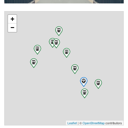
+
−
Leaflet
| ©
OpenStreetMap
contributors