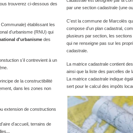
cadastrale est désignée par la comm
Vous trouverez ci-dessous des
par une section cadastrale (une ou
C'est la commune de Marcolès qui t
 Communale) établissant les
compose d'un plan cadastral, comp
tional d'urbanisme (RNU) qui
plusieurs par section, les sections
national d'urbanisme
des
qui ne renseigne pas sur les propri
cadastrale.
onstuction s'il contrevient à un
La matrice cadastrale contient des
iène.
ainsi que la liste des parcelles d
La matrice cadastrale indique égal
ncipe de la constructibilité
sert pour le calcul des impôts loca
quement, dans les zones non
ou extension de constructions
d'aire d'accueil, terrains de
es...