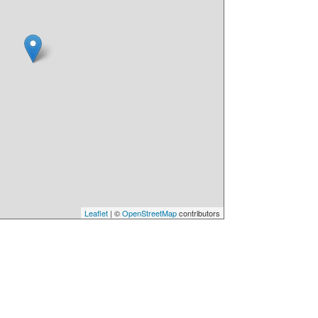
Leaflet
| ©
OpenStreetMap
contributors