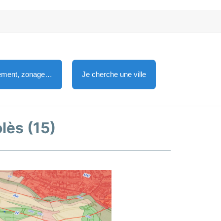
lement, zonage…
Je cherche une ville
lès (15)