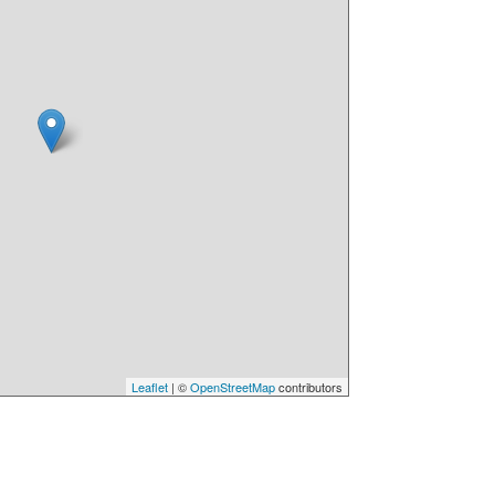
Leaflet
| ©
OpenStreetMap
contributors