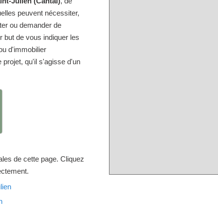
nt-Julien (Cantal)
, de
elles peuvent nécessiter,
lter ou demander de
but de vous indiquer les
u d'immobilier
projet, qu'il s'agisse d'un
ales de cette page. Cliquez
rectement.
lien
n