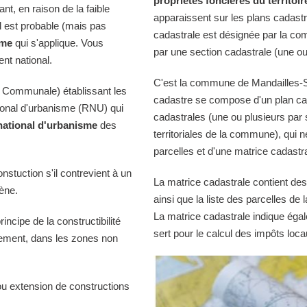
propriétés foncières du territoir
t, en raison de la faible
apparaissent sur les plans cadast
il est probable (mais pas
cadastrale est désignée par la comm
sme
qui s'applique. Vous
par une section cadastrale (une ou
nt national.
C'est la commune de Mandailles-Sai
 Communale) établissant les
cadastre se compose d'un plan cad
tional d'urbanisme (RNU) qui
cadastrales (une ou plusieurs par 
national d'urbanisme
des
territoriales de la commune), qui n
parcelles et d'une matrice cadastra
onstuction s'il contrevient à un
La matrice cadastrale contient des
iène.
ainsi que la liste des parcelles d
La matrice cadastrale indique égal
ncipe de la constructibilité
sert pour le calcul des impôts loca
quement, dans les zones non
ou extension de constructions