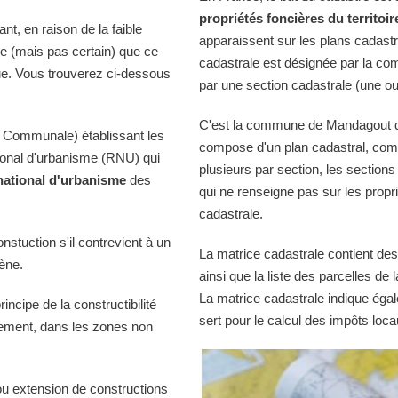
propriétés foncières du territoir
t, en raison de la faible
apparaissent sur les plans cadast
le (mais pas certain) que ce
cadastrale est désignée par la comm
ue. Vous trouverez ci-dessous
par une section cadastrale (une ou
C'est la commune de Mandagout qui
 Communale) établissant les
compose d'un plan cadastral, comp
tional d'urbanisme (RNU) qui
plusieurs par section, les sections
national d'urbanisme
des
qui ne renseigne pas sur les propri
cadastrale.
onstuction s'il contrevient à un
La matrice cadastrale contient des
iène.
ainsi que la liste des parcelles d
La matrice cadastrale indique égal
ncipe de la constructibilité
sert pour le calcul des impôts loca
quement, dans les zones non
ou extension de constructions