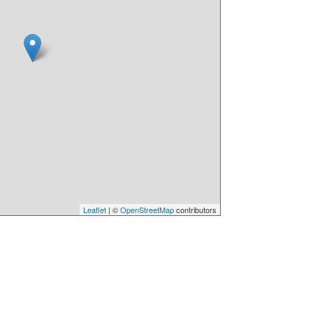
Leaflet
| ©
OpenStreetMap
contributors