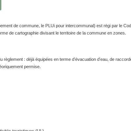
nt de commune, le PLUi pour intercommunal) est régi par le Code de 
me de cartographie divisant le territoire de la commune en zones.
 du règlement : déjà équipées en terme d'évacuation d'eau, de raccor
théoriquement permise.
ivités touristiques (UL)