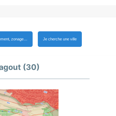
lement, zonage…
Je cherche une ville
dagout (30)