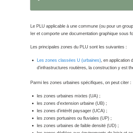
Le PLU applicable à une commune (ou pour un groupeme
Ier et comporte une documentation graphique sous for
Les principales zones du PLU sont les suivantes :
Les zones classées U (urbaines)
, en application
d'infrastructures routières, la construction y est 
Parmi les zones urbaines spécifiques, on peut citer :
les zones urbaines mixtes (UA) ;
les zones d'extension urbaine (UB) ;
les zones d'intérêt paysager (UCA) ;
les zones portuaires ou fluviales (UP) ;
les zones urbaines de faible densité (UD) ;
les zones dédiées aux équipements de loisir et act