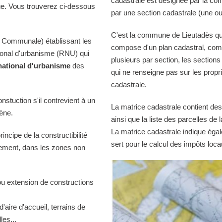
cadastrale est désignée par la comm
ue. Vous trouverez ci-dessous
par une section cadastrale (une ou
C'est la commune de Lieutadès qui 
 Communale) établissant les
compose d'un plan cadastral, comp
tional d'urbanisme (RNU) qui
plusieurs par section, les sections
national d'urbanisme
des
qui ne renseigne pas sur les propri
cadastrale.
onstuction s'il contrevient à un
La matrice cadastrale contient des
iène.
ainsi que la liste des parcelles d
La matrice cadastrale indique égal
ncipe de la constructibilité
sert pour le calcul des impôts loca
quement, dans les zones non
ou extension de constructions
d'aire d'accueil, terrains de
es...