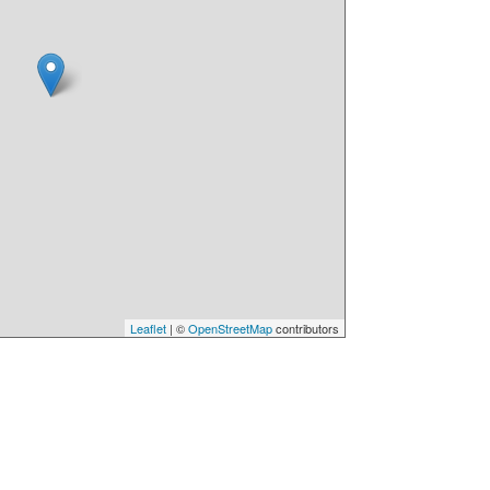
Leaflet
| ©
OpenStreetMap
contributors