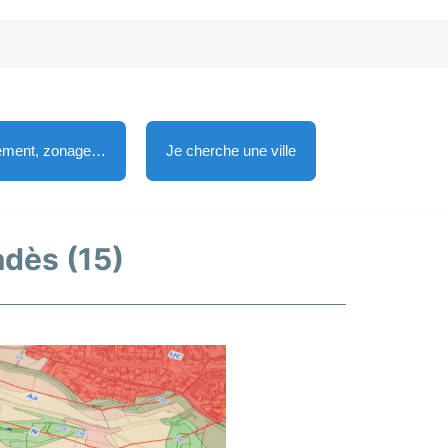
lement, zonage…
Je cherche une ville
adès (15)