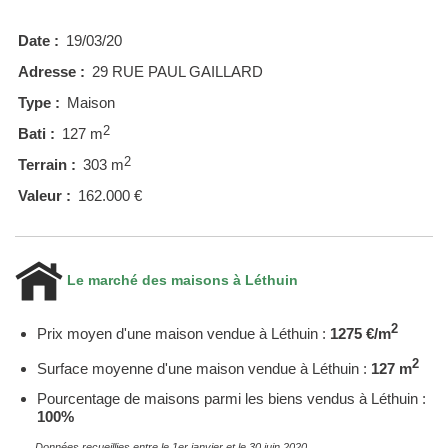
Date :
19/03/20
Adresse :
29 RUE PAUL GAILLARD
Type :
Maison
2
Bati :
127 m
2
Terrain :
303 m
Valeur :
162.000 €
Le marché des maisons à Léthuin
2
Prix moyen d'une maison vendue à Léthuin :
1275 €/m
2
Surface moyenne d'une maison vendue à Léthuin :
127 m
Pourcentage de maisons parmi les biens vendus à Léthuin :
100%
Données recueillies entre le 1er janvier et le 30 juin 2020