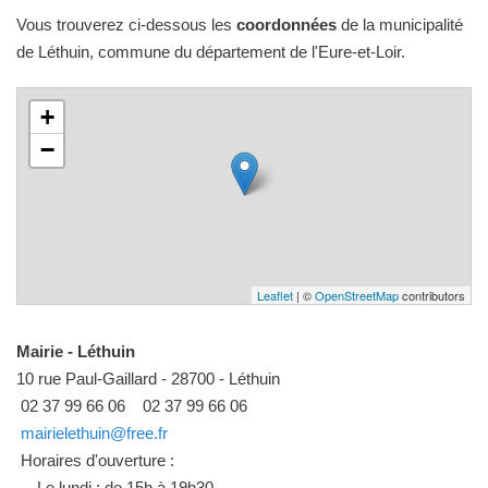
Vous trouverez ci-dessous les
coordonnées
de la municipalité
de Léthuin, commune du département de l'Eure-et-Loir.
+
−
Leaflet
| ©
OpenStreetMap
contributors
Mairie - Léthuin
10 rue Paul-Gaillard - 28700 - Léthuin
02 37 99 66 06
02 37 99 66 06
mairielethuin@free.fr
Horaires d'ouverture :
Le lundi : de 15h à 19h30