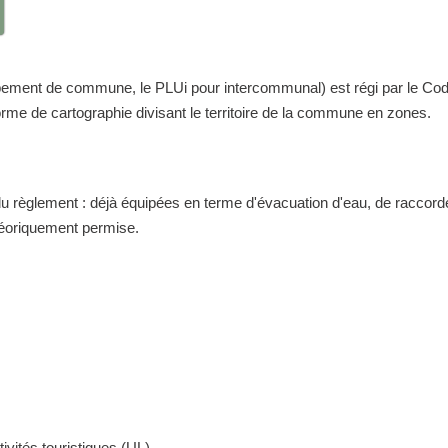
nt de commune, le PLUi pour intercommunal) est régi par le Code de 
me de cartographie divisant le territoire de la commune en zones.
 du règlement : déjà équipées en terme d'évacuation d'eau, de raccor
théoriquement permise.
ivités touristiques (UL)