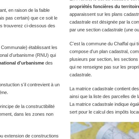
propriétés foncières du territoir
t, en raison de la faible
apparaissent sur les plans cadast
is pas certain) que ce soit le
cadastrale est désignée par la comm
us trouverez ci-dessous des
par une section cadastrale (une ou
C'est la commune du Chaffal qui ti
 Communale) établissant les
compose d'un plan cadastral, comp
tional d'urbanisme (RNU) qui
plusieurs par section, les sections
national d'urbanisme
des
qui ne renseigne pas sur les propri
cadastrale.
onstuction s'il contrevient à un
La matrice cadastrale contient des
iène.
ainsi que la liste des parcelles d
La matrice cadastrale indique égal
ncipe de la constructibilité
sert pour le calcul des impôts loca
quement, dans les zones non
ou extension de constructions