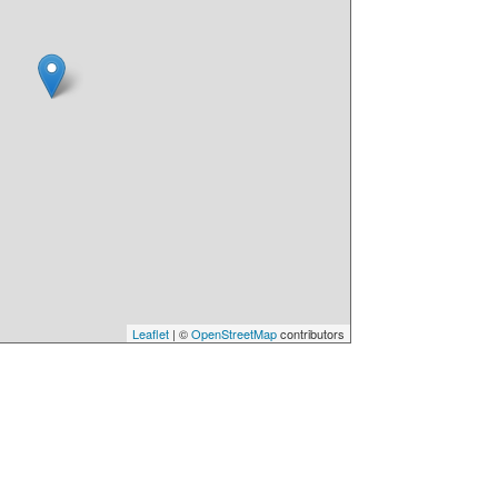
Leaflet
| ©
OpenStreetMap
contributors