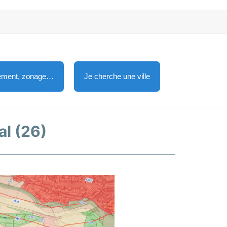
lement, zonage…
Je cherche une ville
al (26)