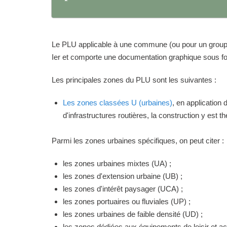
Le PLU applicable à une commune (ou pour un groupeme
Ier et comporte une documentation graphique sous for
Les principales zones du PLU sont les suivantes :
Les zones classées U (urbaines)
, en application
d'infrastructures routières, la construction y est 
Parmi les zones urbaines spécifiques, on peut citer :
les zones urbaines mixtes (UA) ;
les zones d'extension urbaine (UB) ;
les zones d'intérêt paysager (UCA) ;
les zones portuaires ou fluviales (UP) ;
les zones urbaines de faible densité (UD) ;
les zones dédiées aux équipements de loisir et act