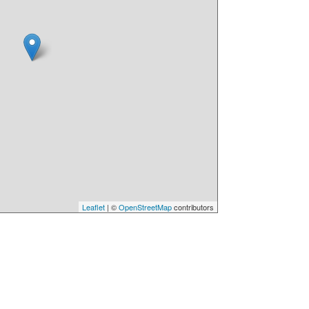
Leaflet
| ©
OpenStreetMap
contributors