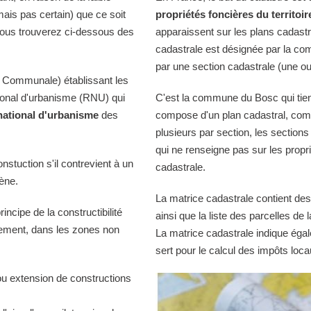
mais pas certain) que ce soit
propriétés foncières du territoir
Vous trouverez ci-dessous des
apparaissent sur les plans cadast
cadastrale est désignée par la comm
par une section cadastrale (une ou
 Communale) établissant les
tional d'urbanisme (RNU) qui
C'est la commune du Bosc qui tient
national d'urbanisme
des
compose d'un plan cadastral, comp
plusieurs par section, les sections
qui ne renseigne pas sur les propri
onstuction s'il contrevient à un
cadastrale.
iène.
La matrice cadastrale contient des
ncipe de la constructibilité
ainsi que la liste des parcelles d
quement, dans les zones non
La matrice cadastrale indique égal
sert pour le calcul des impôts loca
ou extension de constructions