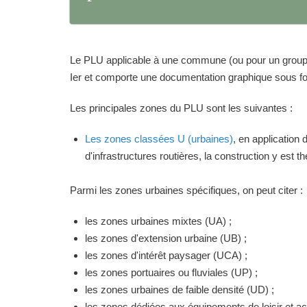
Le PLU applicable à une commune (ou pour un groupeme
Ier et comporte une documentation graphique sous for
Les principales zones du PLU sont les suivantes :
Les zones classées U (urbaines)
, en application
d'infrastructures routières, la construction y est 
Parmi les zones urbaines spécifiques, on peut citer :
les zones urbaines mixtes (UA) ;
les zones d'extension urbaine (UB) ;
les zones d'intérêt paysager (UCA) ;
les zones portuaires ou fluviales (UP) ;
les zones urbaines de faible densité (UD) ;
les zones dédiées aux équipements de loisir et act