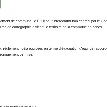
nt de commune, le PLUi pour intercommunal) est régi par le Code de 
me de cartographie divisant le territoire de la commune en zones.
 du règlement : déjà équipées en terme d'évacuation d'eau, de raccor
théoriquement permise.
ivités touristiques (UL)