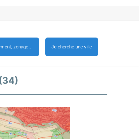
lement, zonage…
Je cherche une ville
 (34)