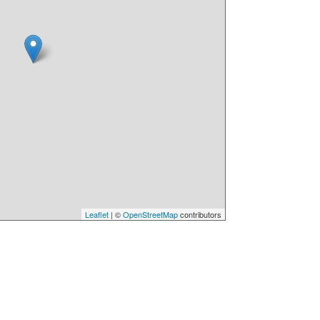
Leaflet
| ©
OpenStreetMap
contributors