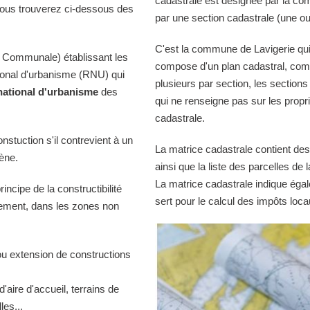
cadastrale est désignée par la comm
Vous trouverez ci-dessous des
par une section cadastrale (une ou
C'est la commune de Lavigerie qui 
 Communale) établissant les
compose d'un plan cadastral, comp
tional d'urbanisme (RNU) qui
plusieurs par section, les sections
national d'urbanisme
des
qui ne renseigne pas sur les propri
cadastrale.
onstuction s'il contrevient à un
La matrice cadastrale contient des
iène.
ainsi que la liste des parcelles d
La matrice cadastrale indique égal
ncipe de la constructibilité
sert pour le calcul des impôts loca
quement, dans les zones non
ou extension de constructions
d'aire d'accueil, terrains de
es...