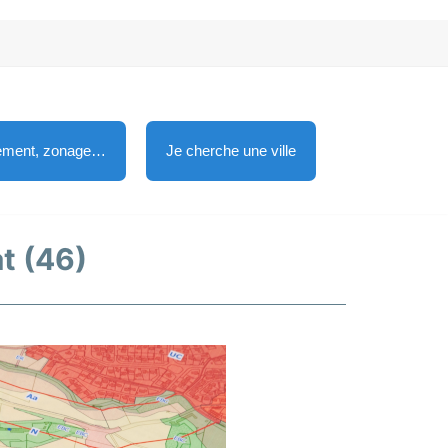
lement, zonage…
Je cherche une ville
at (46)