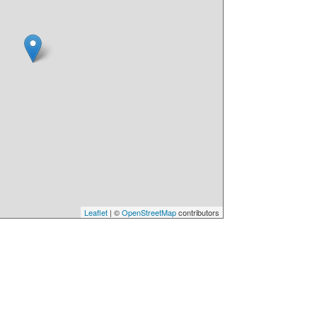
Leaflet
| ©
OpenStreetMap
contributors