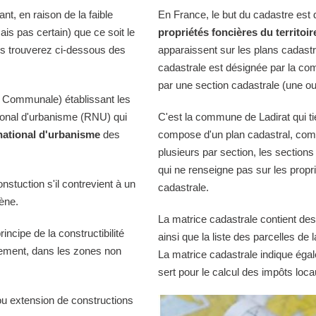
t, en raison de la faible
En France, le but du cadastre est
ais pas certain) que ce soit le
propriétés foncières du territoir
us trouverez ci-dessous des
apparaissent sur les plans cadast
cadastrale est désignée par la comm
par une section cadastrale (une ou
 Communale) établissant les
tional d'urbanisme (RNU) qui
C'est la commune de Ladirat qui ti
national d'urbanisme
des
compose d'un plan cadastral, comp
plusieurs par section, les sections
qui ne renseigne pas sur les propri
onstuction s'il contrevient à un
cadastrale.
iène.
La matrice cadastrale contient des
ncipe de la constructibilité
ainsi que la liste des parcelles d
quement, dans les zones non
La matrice cadastrale indique égal
sert pour le calcul des impôts loca
ou extension de constructions