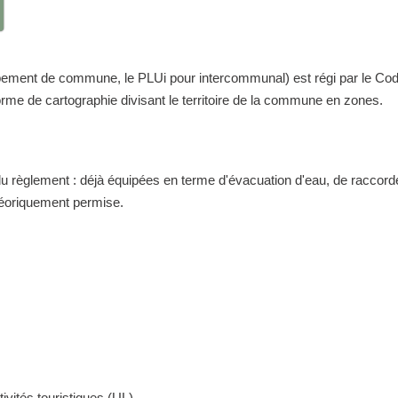
nt de commune, le PLUi pour intercommunal) est régi par le Code de 
me de cartographie divisant le territoire de la commune en zones.
 du règlement : déjà équipées en terme d'évacuation d'eau, de raccor
théoriquement permise.
ivités touristiques (UL)