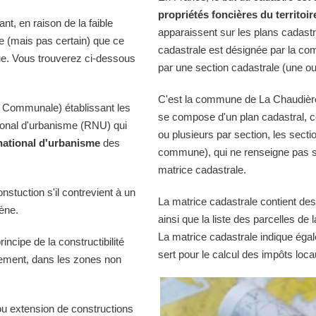
propriétés foncières du territoir
t, en raison de la faible
apparaissent sur les plans cadast
le (mais pas certain) que ce
cadastrale est désignée par la comm
ue. Vous trouverez ci-dessous
par une section cadastrale (une ou
C'est la commune de La Chaudière q
 Communale) établissant les
se compose d'un plan cadastral, c
tional d'urbanisme (RNU) qui
ou plusieurs par section, les sectio
national d'urbanisme
des
commune), qui ne renseigne pas sur
matrice cadastrale.
onstuction s'il contrevient à un
La matrice cadastrale contient des
iène.
ainsi que la liste des parcelles d
La matrice cadastrale indique égal
ncipe de la constructibilité
sert pour le calcul des impôts loca
quement, dans les zones non
ou extension de constructions