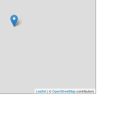
Leaflet
| ©
OpenStreetMap
contributors