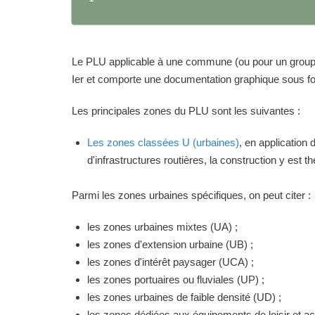
Le PLU applicable à une commune (ou pour un groupeme
Ier et comporte une documentation graphique sous for
Les principales zones du PLU sont les suivantes :
Les zones classées U (urbaines)
, en application
d'infrastructures routières, la construction y est 
Parmi les zones urbaines spécifiques, on peut citer :
les zones urbaines mixtes (UA) ;
les zones d'extension urbaine (UB) ;
les zones d'intérêt paysager (UCA) ;
les zones portuaires ou fluviales (UP) ;
les zones urbaines de faible densité (UD) ;
les zones dédiées aux équipements de loisir et act