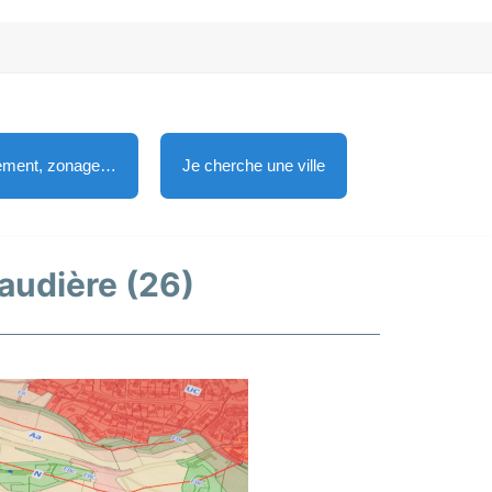
lement, zonage…
Je cherche une ville
haudière (26)