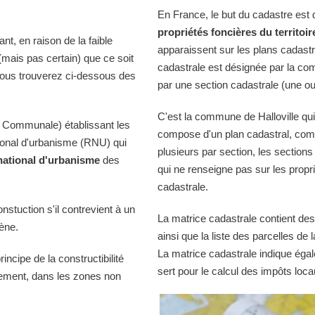
En France, le but du cadastre est
propriétés foncières du territoir
t, en raison de la faible
apparaissent sur les plans cadast
 (mais pas certain) que ce soit
cadastrale est désignée par la comm
Vous trouverez ci-dessous des
par une section cadastrale (une ou
C'est la commune de Halloville qui 
 Communale) établissant les
compose d'un plan cadastral, comp
tional d'urbanisme (RNU) qui
plusieurs par section, les sections
national d'urbanisme
des
qui ne renseigne pas sur les propri
cadastrale.
onstuction s'il contrevient à un
La matrice cadastrale contient des
iène.
ainsi que la liste des parcelles d
La matrice cadastrale indique égal
ncipe de la constructibilité
sert pour le calcul des impôts loca
quement, dans les zones non