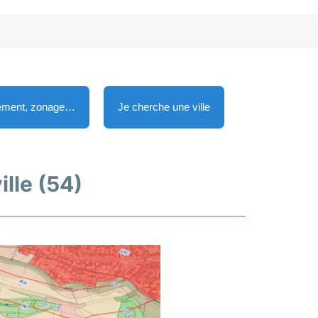
lement, zonage…
Je cherche une ville
ille (54)