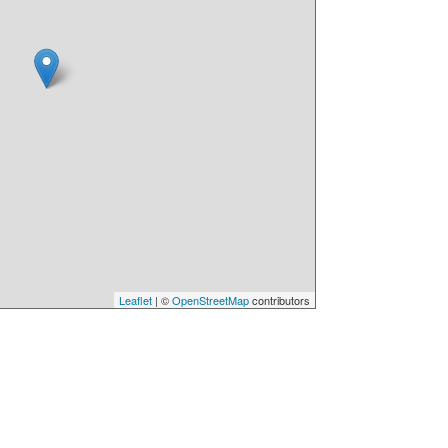
Leaflet
| ©
OpenStreetMap
contributors