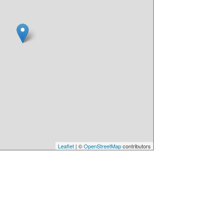
Leaflet
| ©
OpenStreetMap
contributors