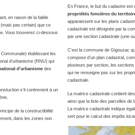
En France, le but du cadastre est
propriétés foncières du territoir
t, en raison de la faible
apparaissent sur les plans cadast
e (mais pas certain) que ce
cadastrale est désignée par la comm
ue. Vous trouverez ci-dessous
par une section cadastrale (une ou
C'est la commune de Gigouzac qui t
 Communale) établissant les
compose d'un plan cadastral, comp
tional d'urbanisme (RNU) qui
plusieurs par section, les sections
national d'urbanisme
des
qui ne renseigne pas sur les propri
cadastrale.
onstuction s'il contrevient à un
La matrice cadastrale contient des
iène.
ainsi que la liste des parcelles d
La matrice cadastrale indique égal
ncipe de la constructibilité
sert pour le calcul des impôts loca
quement, dans les zones non