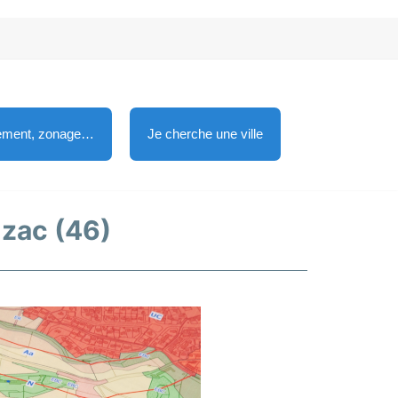
lement, zonage…
Je cherche une ville
uzac (46)