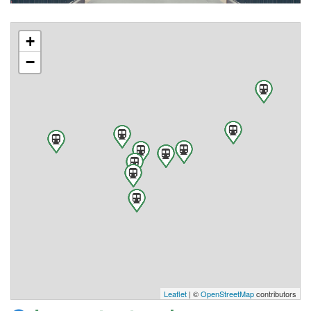
+
−
Leaflet
| ©
OpenStreetMap
contributors