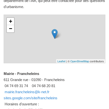
département de l'Ain, qui peut être contactée pour des questions
d'urbanisme.
+
−
Leaflet
| ©
OpenStreetMap
contributors
Mairie - Francheleins
611 Grande rue - 01090 - Francheleins
04 74 69 31 74
04 74 68 20 81
mairie.francheleins@k-net.fr
sites.google.com/site/francheleins
Horaires d'ouverture :