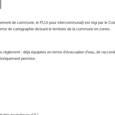
nt de commune, le PLUi pour intercommunal) est régi par le Code de 
me de cartographie divisant le territoire de la commune en zones.
 du règlement : déjà équipées en terme d'évacuation d'eau, de raccor
théoriquement permise.
ivités touristiques (UL)