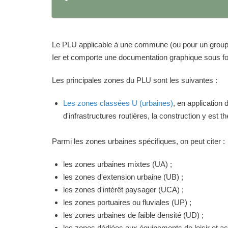
Le PLU applicable à une commune (ou pour un groupeme
Ier et comporte une documentation graphique sous for
Les principales zones du PLU sont les suivantes :
Les zones classées U (urbaines)
, en application
d'infrastructures routières, la construction y est 
Parmi les zones urbaines spécifiques, on peut citer :
les zones urbaines mixtes (UA) ;
les zones d'extension urbaine (UB) ;
les zones d'intérêt paysager (UCA) ;
les zones portuaires ou fluviales (UP) ;
les zones urbaines de faible densité (UD) ;
les zones dédiées aux équipements de loisir et act