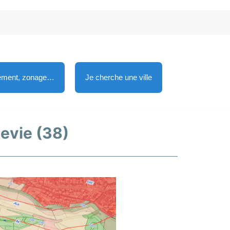
lement, zonage…
Je cherche une ville
levie (38)